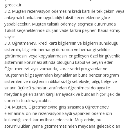
girecektir.
3.2.
Müşteri rezervasyon ödemesini kredi kartı ile tek çekim veya
anlaşmalı bankaların uyguladığı taksit seçeneklerine göre
yapabilecektir. Müşteri taksitli ödemeyi seçmesi durumunda
Taksit seçeneklerinde oluşan vade farkını peşinen Kabul etmiş
sayılır.
3.3.
Öğretmenevi, kredi kartı bilgilerinin ve bilgilerin sunulduğu
sistemin, bilgilerin herhangi durumda ve herhangi şekilde
görünmesini veya kopyalanmasını engelleyen özel bir güvenlik
sisteminin koruması altında olduğunu kabul ve beyan eder.
Öğretmenevi, aynı zamanda, zarar verici programlar ve
Müşterinin bilgisayarından kaynaklanan buna benzer program
sistemleri ve müşterinin dikkatsizliği sebebiyle, bilgi, belge ve
sırların üçüncü şahıslar tarafından öğrenilmesi dolayısı ile
meydana gelen zararı karşılamayacak ve bundan hiçbir şekilde
sorumlu tutulmayacaktır.
3.4.
Müşteri, Öğretmenevine giriş sırasında Öğretmenevi
elemanına; online rezervasyon kaydı yaparken ödeme için
kullandığı kredi kartını ibraz edecektir. Müşterinin, bu
sorumlulukları yerine getirmemesinden meydana gelecek olan