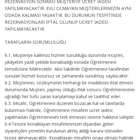
REZERVASYON SONRASI MÜŞTERİYE ÜCRET İADESİ
YAPILMAYACAKTIR. EVLİ OLMAYAN MÜŞTERİLERİMİZİN AYNI
ODADA KALMASI YASAKTIR. BU DURUMUN TESPİTİNDE
REZERVASYONLARI İPTAL OLUNUP ÜCRET İADESİ
YAPILMAYACAKTIR.
TARAFLARIN SORUMLULUĞU
6.1.
Müşteriye kalitesiz hizmet sunulduğu durumda müşteri,
şikâyetini yazılı şekilde konakladığı esnada Öğretmenevi
temsilcisine bildirecektir. Aksi takdirde Öğretmenevi tarafından
sunulan hizmet kusursuz ve zamanında sunulmuş sayılacaktır.
6.2.
Müşterinin, sözleşmenin herhangi bir maddesini ihlal etmesi
durumunda Müşteri, yapmış olduğu ihlal sonucu Öğretmenevinin
uğradığı her türlü zararı karşılamayı kabul ve taahhüt eder.
6.3.
Misafir, Öğretmenevi düzenini bozacak hal ve tavırlarda
bulunması halinde, Öğretmenevi misafirin ücret iadesi
yapılmadan Öğretmenevini terk etmesini isteme hakkına sahiptir.
6.4.
Tesiste konaklayan misafirlerimizin dışarıdan gelen
ziyaretçileri yönetim kurulunun almış aldığı karara istinaden
tesise alınmayacaktır. Konaklayan misafirin onayı olması halinde