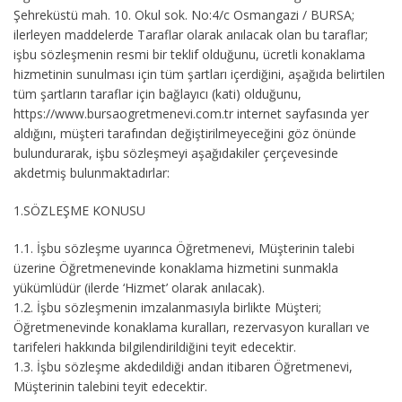
Şehreküstü mah. 10. Okul sok. No:4/c Osmangazi / BURSA;
ilerleyen maddelerde Taraflar olarak anılacak olan bu taraflar;
işbu sözleşmenin resmi bir teklif olduğunu, ücretli konaklama
hizmetinin sunulması için tüm şartları içerdiğini, aşağıda belirtilen
tüm şartların taraflar için bağlayıcı (kati) olduğunu,
https://www.bursaogretmenevi.com.tr internet sayfasında yer
aldığını, müşteri tarafından değiştirilmeyeceğini göz önünde
bulundurarak, işbu sözleşmeyi aşağıdakiler çerçevesinde
akdetmiş bulunmaktadırlar:
1.
SÖZLEŞME KONUSU
1.1.
İşbu sözleşme uyarınca Öğretmenevi, Müşterinin talebi
üzerine Öğretmenevinde konaklama hizmetini sunmakla
yükümlüdür (ilerde ‘Hizmet’ olarak anılacak).
1.2.
İşbu sözleşmenin imzalanmasıyla birlikte Müşteri;
Öğretmenevinde konaklama kuralları, rezervasyon kuralları ve
tarifeleri hakkında bilgilendirildiğini teyit edecektir.
1.3.
İşbu sözleşme akdedildiği andan itibaren Öğretmenevi,
Müşterinin talebini teyit edecektir.