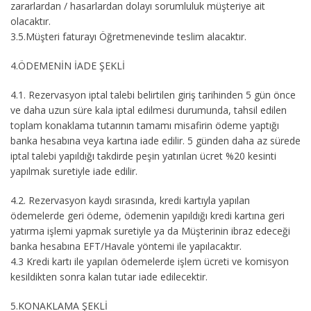
zararlardan / hasarlardan dolayı sorumluluk müşteriye ait
olacaktır.
3.5.
Müşteri faturayı Öğretmenevinde teslim alacaktır.
4.ÖDEMENİN İADE ŞEKLİ
4.1.
Rezervasyon iptal talebi belirtilen giriş tarihinden 5 gün önce
ve daha uzun süre kala iptal edilmesi durumunda, tahsil edilen
toplam konaklama tutarının tamamı misafirin ödeme yaptığı
banka hesabına veya kartına iade edilir. 5 günden daha az sürede
iptal talebi yapıldığı takdirde peşin yatırılan ücret %20 kesinti
yapılmak suretiyle iade edilir.
4.2.
Rezervasyon kaydı sırasında, kredi kartıyla yapılan
ödemelerde geri ödeme, ödemenin yapıldığı kredi kartına geri
yatırma işlemi yapmak suretiyle ya da Müşterinin ibraz edeceği
banka hesabına EFT/Havale yöntemi ile yapılacaktır.
4.3
Kredi kartı ile yapılan ödemelerde işlem ücreti ve komisyon
kesildikten sonra kalan tutar iade edilecektir.
5.KONAKLAMA ŞEKLİ