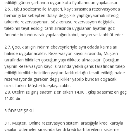
edildiği günün şartlarına uygun kota fiyatlarından yapılacaktır.
2.6.
. İşbu sözleşme ile Müşteri, kayıt sırasında rezervasyonda
herhangi bir sebepten dolayı değişiklik yaptığı/yapmak istediği
takdirde rezervasyonun, söz konusu rezervasyon değişiklik
talebinin teyit edildiği tarih sırasında uygulanan fiyatları göz
önünde bulundurarak yapılacağını kabul, beyan ve taahhüt eder.
2.7.
Çocuklar için indirim ebeveynleriyle aynı odada kalmaları
halinde uygulanacaktır. Rezervasyon kaydı sırasında, Müşteri
tarafından bildirilen çocuğun yaşı dikkate alınacaktır. Çocuğun
yaşının Rezervasyon kaydı sırasında yetkili şahıs tarafından talep
edildiği kimlikte belirtilen yaştan farklı olduğu tespit edildiği halde
rezervasyonda gereken değişiklikler yapılıp bundan doğacak
ücret farkını Müşteri karşılayacaktır.
2.8.
Otelimize giriş saatimiz en erken 14.00 , çıkış saatimiz en geç
11.00 dir.
3.ÖDEME ŞEKLİ
3.1.
Müşteri, Online rezervasyon sistemi aracığıyla kredi kartıyla
yapılan ödemeler sırasında kendi kredi kartı bilgilerini sisteme