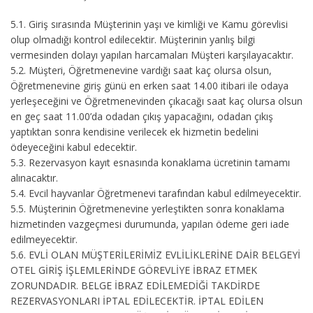
5.1.
Giriş sırasında Müşterinin yaşı ve kimliği ve Kamu görevlisi
olup olmadığı kontrol edilecektir. Müşterinin yanlış bilgi
vermesinden dolayı yapılan harcamaları Müşteri karşılayacaktır.
5.2.
Müşteri, Öğretmenevine vardığı saat kaç olursa olsun,
Öğretmenevine giriş günü en erken saat 14.00 itibari ile odaya
yerleşeceğini ve Öğretmenevinden çıkacağı saat kaç olursa olsun
en geç saat 11.00’da odadan çıkış yapacağını, odadan çıkış
yaptıktan sonra kendisine verilecek ek hizmetin bedelini
ödeyeceğini kabul edecektir.
5.3.
Rezervasyon kayıt esnasında konaklama ücretinin tamamı
alınacaktır.
5.4.
Evcil hayvanlar Öğretmenevi tarafından kabul edilmeyecektir.
5.5.
Müşterinin Öğretmenevine yerleştikten sonra konaklama
hizmetinden vazgeçmesi durumunda, yapılan ödeme geri iade
edilmeyecektir.
5.6.
EVLİ OLAN MÜŞTERİLERİMİZ EVLİLİKLERİNE DAİR BELGEYİ
OTEL GİRİŞ İŞLEMLERİNDE GÖREVLİYE İBRAZ ETMEK
ZORUNDADIR. BELGE İBRAZ EDİLEMEDİĞİ TAKDİRDE
REZERVASYONLARI İPTAL EDİLECEKTİR. İPTAL EDİLEN